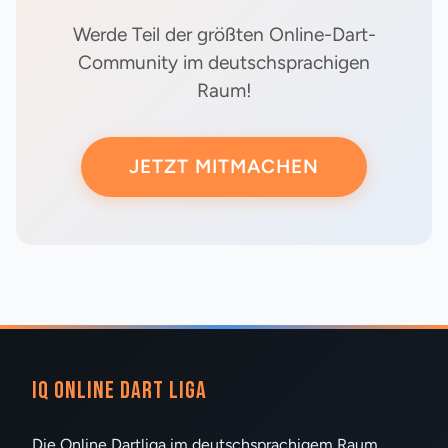
Werde Teil der größten Online-Dart-
Community im deutschsprachigen
Raum!
JETZT MITMACHEN
iQ Online Dart Liga
Die Online Dartliga im deutschsprachigem Raum.