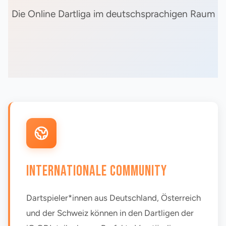
Die Online Dartliga im deutschsprachigen Raum
Internationale Community
Dartspieler*innen aus Deutschland, Österreich
und der Schweiz können in den Dartligen der