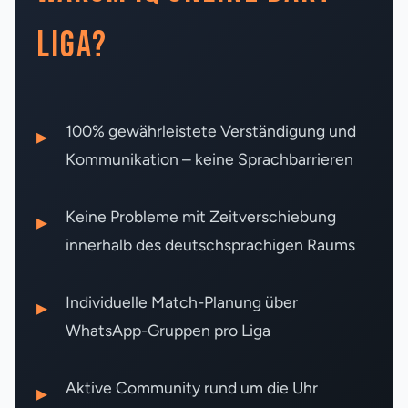
Liga?
100% gewährleistete Verständigung und
Kommunikation – keine Sprachbarrieren
Keine Probleme mit Zeitverschiebung
innerhalb des deutschsprachigen Raums
Individuelle Match-Planung über
WhatsApp-Gruppen pro Liga
Aktive Community rund um die Uhr