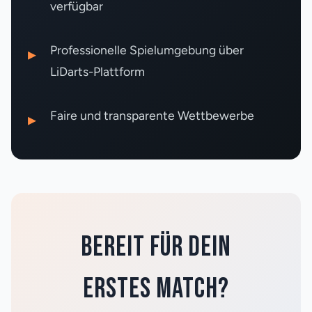
verfügbar
Professionelle Spielumgebung über
LiDarts-Plattform
Faire und transparente Wettbewerbe
Bereit für dein
erstes Match?