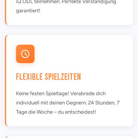
iQ ODL teilnehmen. Perfekte Verständigung
garantiert!
Flexible Spielzeiten
Keine festen Spieltage! Verabrede dich
individuell mit deinen Gegnern. 24 Stunden, 7
Tage die Woche – du entscheidest!