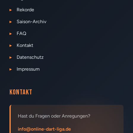
Rekorde
Saison-Archiv
FAQ
Kontakt
Datenschutz
Impressum
Kontakt
Hast du Fragen oder Anregungen?
info@online-dart-liga.de