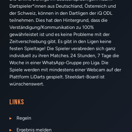
Dartspieler*innen aus Deutschland, Österreich und
der Schweiz, können in den Dartligen der iQ ODL
teilnehmen. Dies hat den Hintergrund, dass die
Verständigung/Kommunikation zu 100%
gewährleistet ist und es keine Probleme mit der
Zeitverschiebung gibt. Es gibt in den Ligen keine
festen Spieltage! Die Spieler verabreden sich ganz
individuell zu ihren Matches. 24 Stunden, 7 Tage die
Woche in einer WhatsApp-Gruppe pro Liga. Die
Spiele werden mit mindestens einer Webcam auf der
Plattform LiDarts gespielt. Steeldart-Board ist
wünschenswert.
Links
Regeln
Ergebnis melden