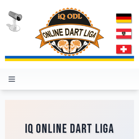
iQ Online Dart Liga