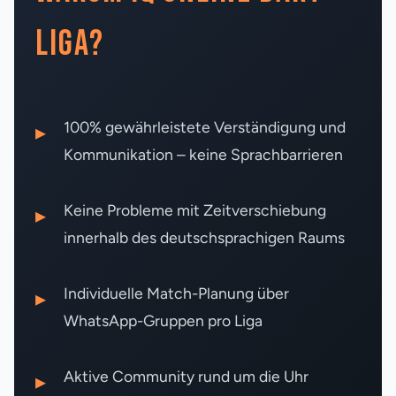
Liga?
100% gewährleistete Verständigung und
Kommunikation – keine Sprachbarrieren
Keine Probleme mit Zeitverschiebung
innerhalb des deutschsprachigen Raums
Individuelle Match-Planung über
WhatsApp-Gruppen pro Liga
Aktive Community rund um die Uhr