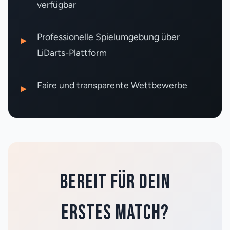
verfügbar
Professionelle Spielumgebung über
LiDarts-Plattform
Faire und transparente Wettbewerbe
Bereit für dein
erstes Match?