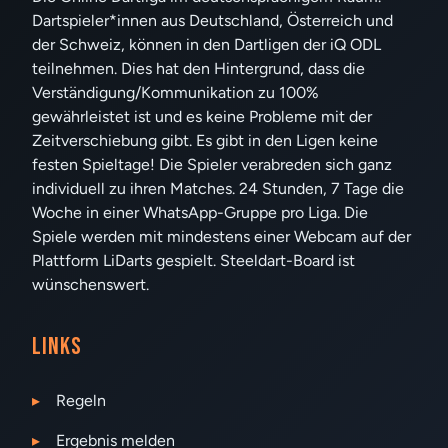
Dartspieler*innen aus Deutschland, Österreich und
der Schweiz, können in den Dartligen der iQ ODL
teilnehmen. Dies hat den Hintergrund, dass die
Verständigung/Kommunikation zu 100%
gewährleistet ist und es keine Probleme mit der
Zeitverschiebung gibt. Es gibt in den Ligen keine
festen Spieltage! Die Spieler verabreden sich ganz
individuell zu ihren Matches. 24 Stunden, 7 Tage die
Woche in einer WhatsApp-Gruppe pro Liga. Die
Spiele werden mit mindestens einer Webcam auf der
Plattform LiDarts gespielt. Steeldart-Board ist
wünschenswert.
Links
Regeln
Ergebnis melden