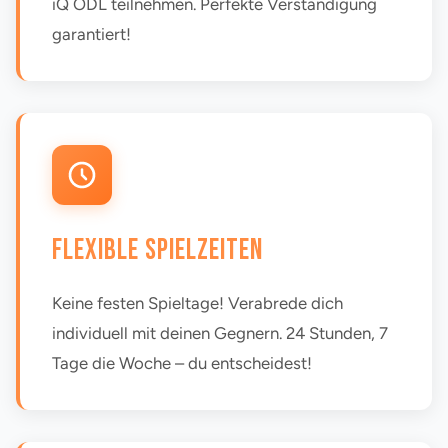
iQ ODL teilnehmen. Perfekte Verständigung
garantiert!
Flexible Spielzeiten
Keine festen Spieltage! Verabrede dich
individuell mit deinen Gegnern. 24 Stunden, 7
Tage die Woche – du entscheidest!