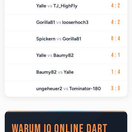
4 : 2
Yalle
vs
TJ_HighFly
4 : 2
Gorilla81
vs
looserhoch3
0 : 4
Spickern
vs
Gorilla81
4 : 1
Yalle
vs
Baumy82
1 : 4
Baumy82
vs
Yalle
3 : 3
ungeheuer2
vs
Tominator-180
Warum iQ Online Dart