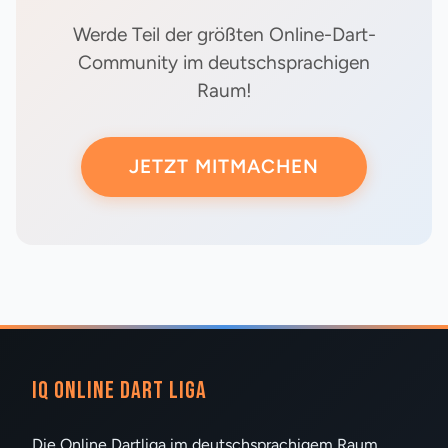
Werde Teil der größten Online-Dart-
Community im deutschsprachigen
Raum!
JETZT MITMACHEN
iQ Online Dart Liga
Die Online Dartliga im deutschsprachigem Raum.