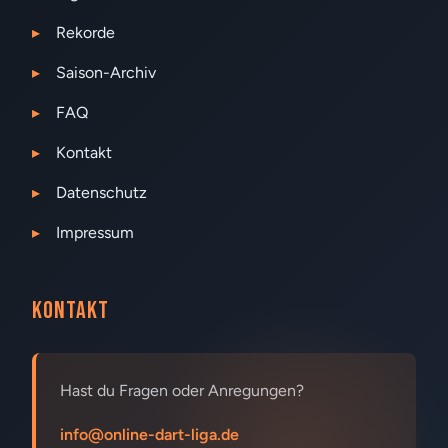
Rekorde
Saison-Archiv
FAQ
Kontakt
Datenschutz
Impressum
Kontakt
Hast du Fragen oder Anregungen?
info@online-dart-liga.de