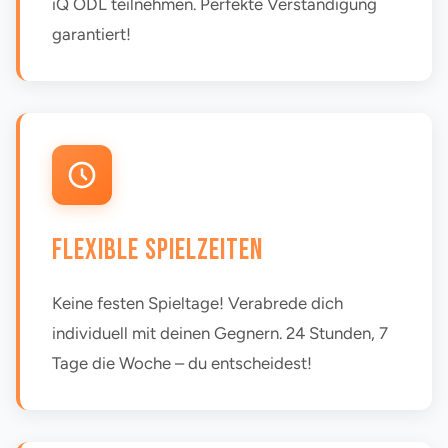
iQ ODL teilnehmen. Perfekte Verständigung
garantiert!
Flexible Spielzeiten
Keine festen Spieltage! Verabrede dich
individuell mit deinen Gegnern. 24 Stunden, 7
Tage die Woche – du entscheidest!