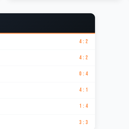
4 : 2
4 : 2
0 : 4
4 : 1
1 : 4
3 : 3