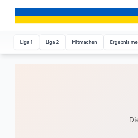
Liga 1
Liga 2
Mitmachen
Ergebnis me
Di