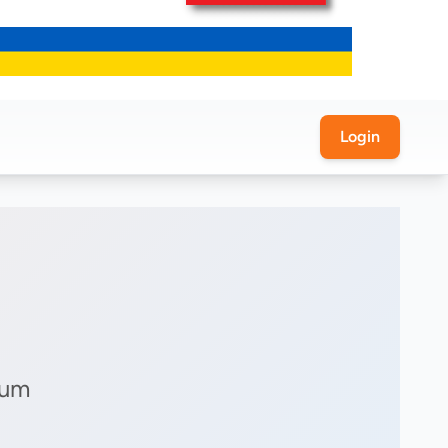
Login
aum