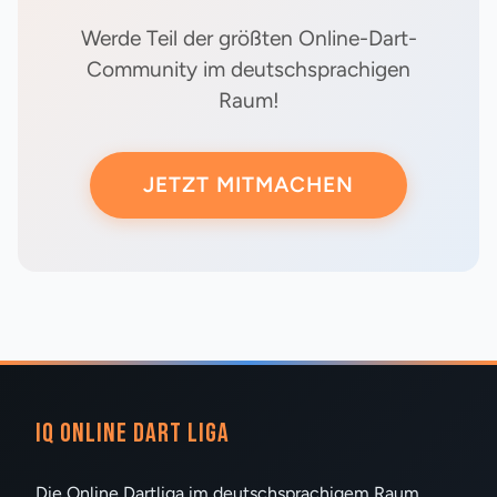
Werde Teil der größten Online-Dart-
Community im deutschsprachigen
Raum!
JETZT MITMACHEN
iQ Online Dart Liga
Die Online Dartliga im deutschsprachigem Raum.