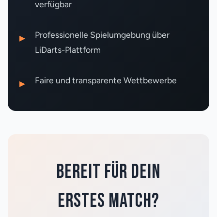
verfügbar
Professionelle Spielumgebung über
LiDarts-Plattform
Faire und transparente Wettbewerbe
Bereit für dein
erstes Match?