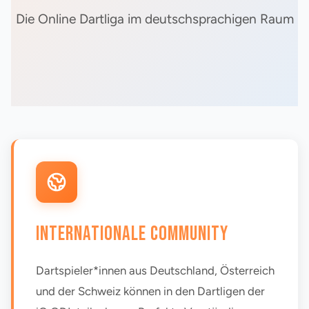
Die Online Dartliga im deutschsprachigen Raum
Internationale Community
Dartspieler*innen aus Deutschland, Österreich
und der Schweiz können in den Dartligen der