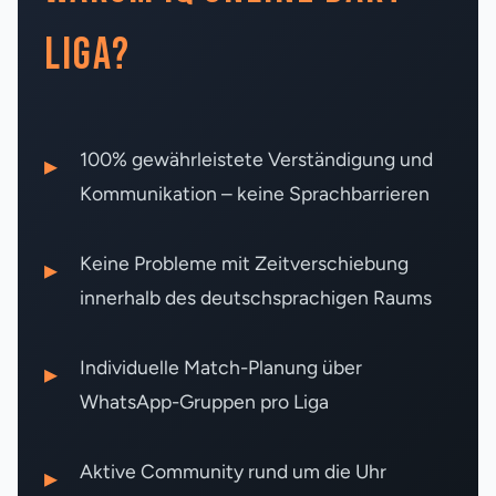
Liga?
100% gewährleistete Verständigung und
Kommunikation – keine Sprachbarrieren
Keine Probleme mit Zeitverschiebung
innerhalb des deutschsprachigen Raums
Individuelle Match-Planung über
WhatsApp-Gruppen pro Liga
Aktive Community rund um die Uhr