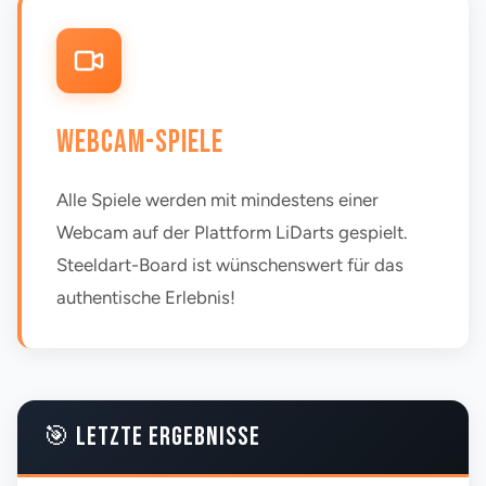
Webcam-Spiele
Alle Spiele werden mit mindestens einer
Webcam auf der Plattform LiDarts gespielt.
Steeldart-Board ist wünschenswert für das
authentische Erlebnis!
🎯 Letzte Ergebnisse