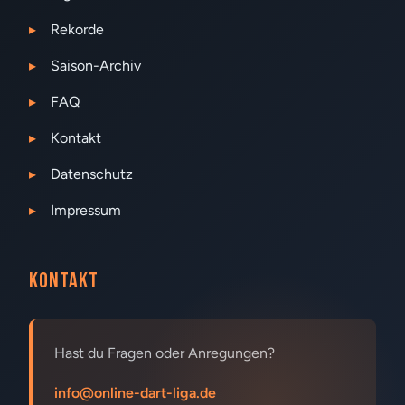
Rekorde
Saison-Archiv
FAQ
Kontakt
Datenschutz
Impressum
Kontakt
Hast du Fragen oder Anregungen?
info@online-dart-liga.de