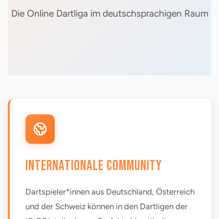
Die Online Dartliga im deutschsprachigen Raum
Internationale Community
Dartspieler*innen aus Deutschland, Österreich
und der Schweiz können in den Dartligen der