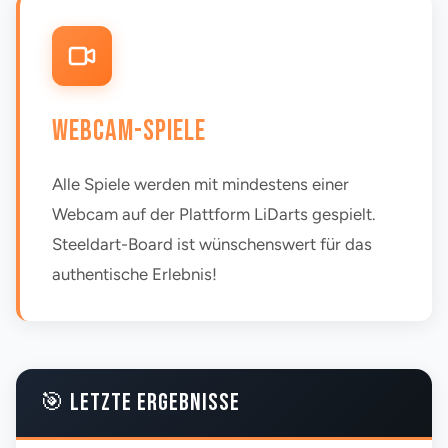
Webcam-Spiele
Alle Spiele werden mit mindestens einer
Webcam auf der Plattform LiDarts gespielt.
Steeldart-Board ist wünschenswert für das
authentische Erlebnis!
🎯 Letzte Ergebnisse