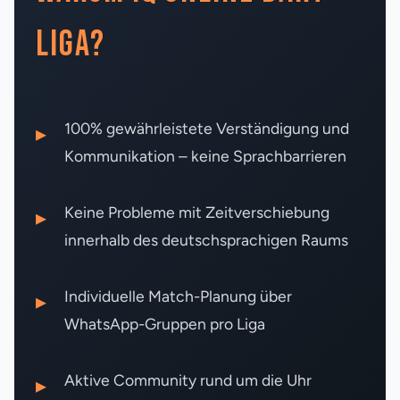
Liga?
100% gewährleistete Verständigung und
Kommunikation – keine Sprachbarrieren
Keine Probleme mit Zeitverschiebung
innerhalb des deutschsprachigen Raums
Individuelle Match-Planung über
WhatsApp-Gruppen pro Liga
Aktive Community rund um die Uhr