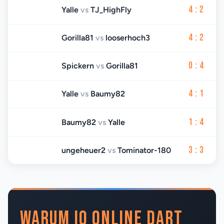
4 : 2
Yalle
vs
TJ_HighFly
4 : 2
Gorilla81
vs
looserhoch3
0 : 4
Spickern
vs
Gorilla81
4 : 1
Yalle
vs
Baumy82
1 : 4
Baumy82
vs
Yalle
3 : 3
ungeheuer2
vs
Tominator-180
Warum iQ Online Dart