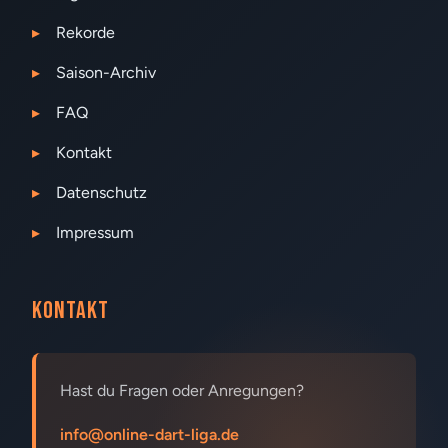
Rekorde
Saison-Archiv
FAQ
Kontakt
Datenschutz
Impressum
Kontakt
Hast du Fragen oder Anregungen?
info@online-dart-liga.de