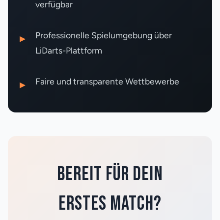
verfügbar
Professionelle Spielumgebung über
LiDarts-Plattform
Faire und transparente Wettbewerbe
Bereit für dein
erstes Match?