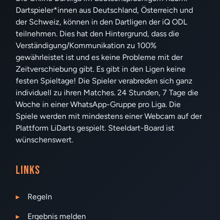
Dartspieler*innen aus Deutschland, Österreich und
der Schweiz, können in den Dartligen der iQ ODL
teilnehmen. Dies hat den Hintergrund, dass die
Verständigung/Kommunikation zu 100%
gewährleistet ist und es keine Probleme mit der
Zeitverschiebung gibt. Es gibt in den Ligen keine
festen Spieltage! Die Spieler verabreden sich ganz
individuell zu ihren Matches. 24 Stunden, 7 Tage die
Woche in einer WhatsApp-Gruppe pro Liga. Die
Spiele werden mit mindestens einer Webcam auf der
Plattform LiDarts gespielt. Steeldart-Board ist
wünschenswert.
Links
Regeln
Ergebnis melden