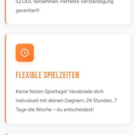
iQ ODL teilnehmen. Perfekte Verständigung
garantiert!
Flexible Spielzeiten
Keine festen Spieltage! Verabrede dich
individuell mit deinen Gegnern. 24 Stunden, 7
Tage die Woche – du entscheidest!