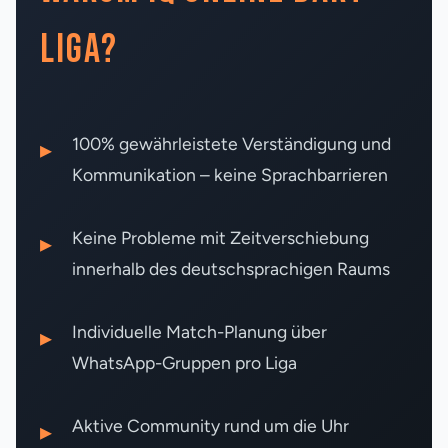
Liga?
100% gewährleistete Verständigung und
Kommunikation – keine Sprachbarrieren
Keine Probleme mit Zeitverschiebung
innerhalb des deutschsprachigen Raums
Individuelle Match-Planung über
WhatsApp-Gruppen pro Liga
Aktive Community rund um die Uhr