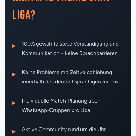
Liga?
100% gewährleistete Verständigung und
Kommunikation – keine Sprachbarrieren
Keine Probleme mit Zeitverschiebung
innerhalb des deutschsprachigen Raums
Individuelle Match-Planung über
WhatsApp-Gruppen pro Liga
Aktive Community rund um die Uhr