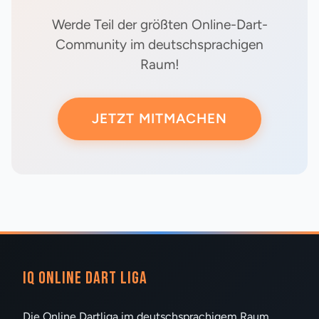
Werde Teil der größten Online-Dart-
Community im deutschsprachigen
Raum!
JETZT MITMACHEN
iQ Online Dart Liga
Die Online Dartliga im deutschsprachigem Raum.