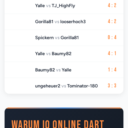
4 : 2
Yalle
vs
TJ_HighFly
4 : 2
Gorilla81
vs
looserhoch3
0 : 4
Spickern
vs
Gorilla81
4 : 1
Yalle
vs
Baumy82
1 : 4
Baumy82
vs
Yalle
3 : 3
ungeheuer2
vs
Tominator-180
Warum iQ Online Dart