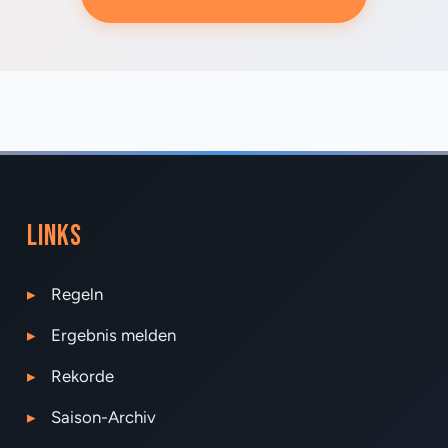
Links
Regeln
Ergebnis melden
Rekorde
Saison-Archiv