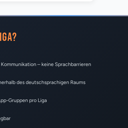
iga?
 Kommunikation – keine Sprachbarrieren
nnerhalb des deutschsprachigen Raums
App-Gruppen pro Liga
ügbar