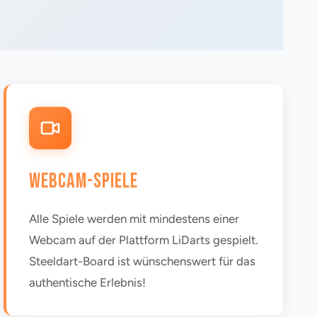
Webcam-Spiele
Alle Spiele werden mit mindestens einer
Webcam auf der Plattform LiDarts gespielt.
Steeldart-Board ist wünschenswert für das
authentische Erlebnis!