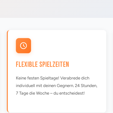
Flexible Spielzeiten
Keine festen Spieltage! Verabrede dich
individuell mit deinen Gegnern. 24 Stunden,
7 Tage die Woche – du entscheidest!