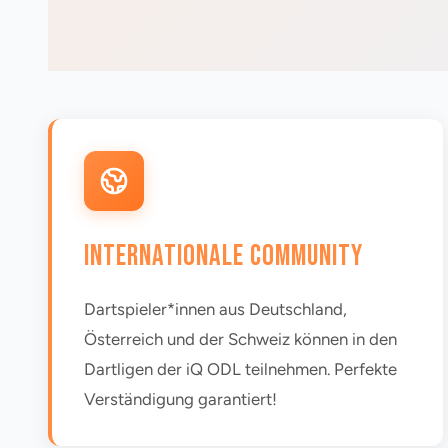
Internationale Community
Dartspieler*innen aus Deutschland,
Österreich und der Schweiz können in den
Dartligen der iQ ODL teilnehmen. Perfekte
Verständigung garantiert!