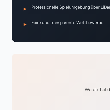
Professionelle Spielumgebung über LiDar
Faire und transparente Wettbewerbe
Werde Teil 