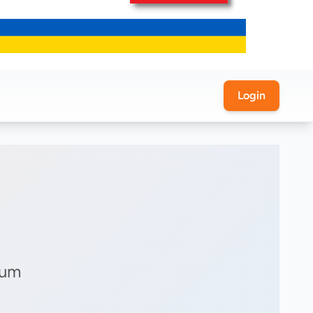
Login
aum