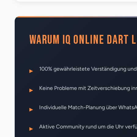
Warum iQ Online Dart L
100% gewährleistete Verständigung und
Keine Probleme mit Zeitverschiebung i
Individuelle Match-Planung über Whats
Aktive Community rund um die Uhr verf