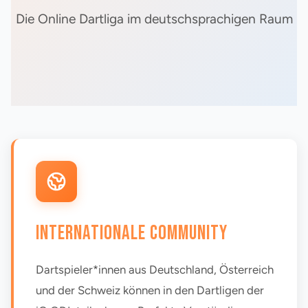
Die Online Dartliga im deutschsprachigen Raum
Internationale Community
Dartspieler*innen aus Deutschland, Österreich
und der Schweiz können in den Dartligen der