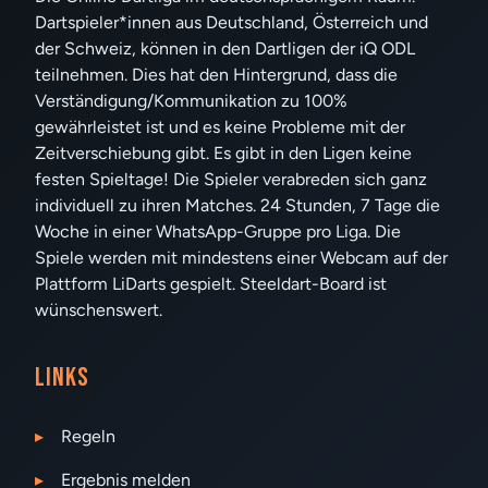
Dartspieler*innen aus Deutschland, Österreich und
der Schweiz, können in den Dartligen der iQ ODL
teilnehmen. Dies hat den Hintergrund, dass die
Verständigung/Kommunikation zu 100%
gewährleistet ist und es keine Probleme mit der
Zeitverschiebung gibt. Es gibt in den Ligen keine
festen Spieltage! Die Spieler verabreden sich ganz
individuell zu ihren Matches. 24 Stunden, 7 Tage die
Woche in einer WhatsApp-Gruppe pro Liga. Die
Spiele werden mit mindestens einer Webcam auf der
Plattform LiDarts gespielt. Steeldart-Board ist
wünschenswert.
Links
Regeln
Ergebnis melden