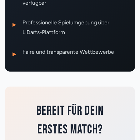
verfügbar
Professionelle Spielumgebung über
LiDarts-Plattform
Faire und transparente Wettbewerbe
Bereit für dein
erstes Match?