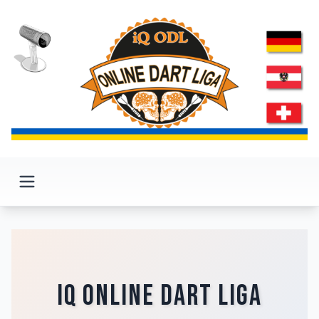
iQ Online Dart Liga