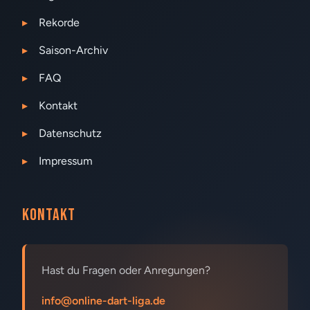
Rekorde
Saison-Archiv
FAQ
Kontakt
Datenschutz
Impressum
Kontakt
Hast du Fragen oder Anregungen?
info@online-dart-liga.de