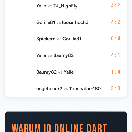
4 : 2
Yalle
vs
TJ_HighFly
4 : 2
Gorilla81
vs
looserhoch3
0 : 4
Spickern
vs
Gorilla81
4 : 1
Yalle
vs
Baumy82
1 : 4
Baumy82
vs
Yalle
3 : 3
ungeheuer2
vs
Tominator-180
Warum iQ Online Dart