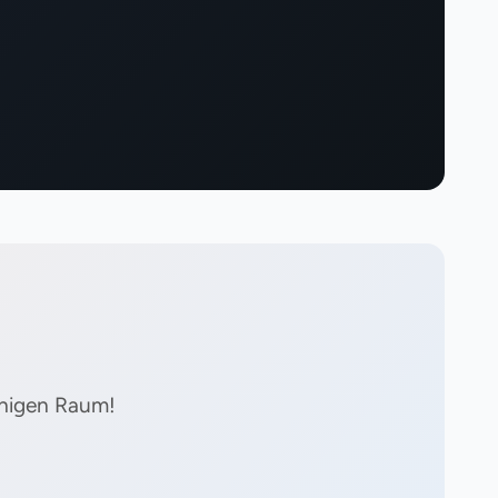
chigen Raum!