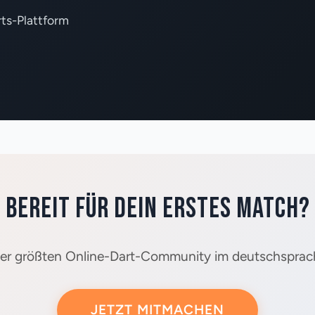
ts-Plattform
Bereit für dein erstes Match?
der größten Online-Dart-Community im deutschspra
JETZT MITMACHEN