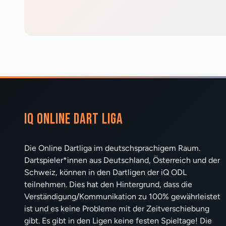
iQ Online Dart Liga
Die Online Dartliga im deutschsprachigem Raum.
Dartspieler*innen aus Deutschland, Österreich und der
Schweiz, können in den Dartligen der iQ ODL
teilnehmen. Dies hat den Hintergrund, dass die
Verständigung/Kommunikation zu 100% gewährleistet
ist und es keine Probleme mit der Zeitverschiebung
gibt. Es gibt in den Ligen keine festen Spieltage! Die