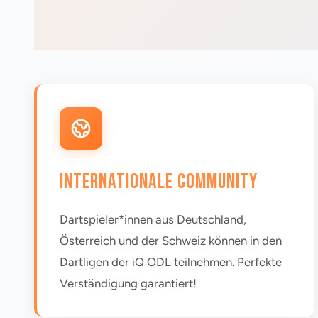
Internationale Community
Dartspieler*innen aus Deutschland,
Österreich und der Schweiz können in den
Dartligen der iQ ODL teilnehmen. Perfekte
Verständigung garantiert!