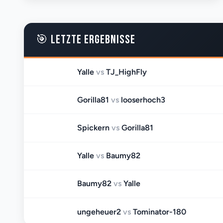
🎯 Letzte Ergebnisse
Yalle
vs
TJ_HighFly
Gorilla81
vs
looserhoch3
Spickern
vs
Gorilla81
Yalle
vs
Baumy82
Baumy82
vs
Yalle
ungeheuer2
vs
Tominator-180