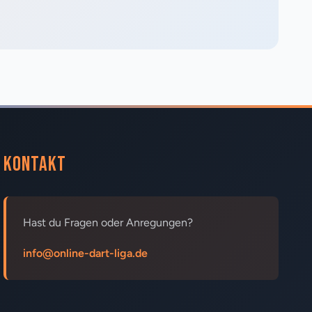
Kontakt
Hast du Fragen oder Anregungen?
info@online-dart-liga.de